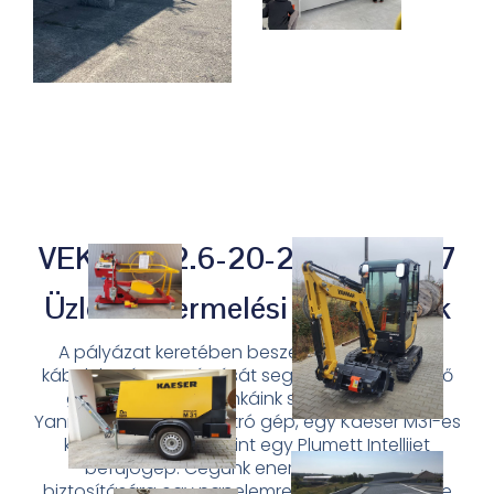
VEKOP-1.2.6-20-2020-00637
Üzleti és termelési fejlesztések
A pályázat keretében beszerzésre került egy
kábelek méretre vágását segítő kábeltekercselő
gép, kivitelezési munkáink során szükséges
Yanmar SV18-as minikotró gép, egy Kaeser M31-es
kompresszor, valamint egy Plumett Intellijet
befújógép. Cégünk energiaigényének
biztosítására egy napelemrendszer is kiépítésre