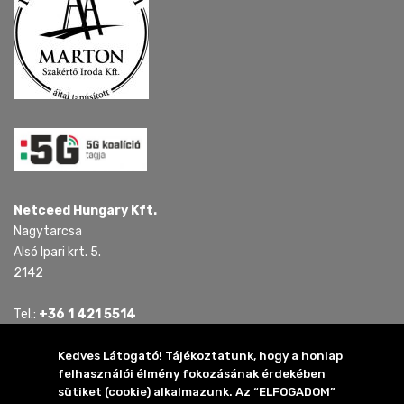
Netceed Hungary Kft.
Nagytarcsa
Alsó Ipari krt. 5.
2142
Tel.:
+36 1 421 5514
Tel.:
+36 30 815 4321
E-mail:
mail.hu @ netceed.com
Kedves Látogató! Tájékoztatunk, hogy a honlap
felhasználói élmény fokozásának érdekében
sütiket (cookie) alkalmazunk. Az “ELFOGADOM”