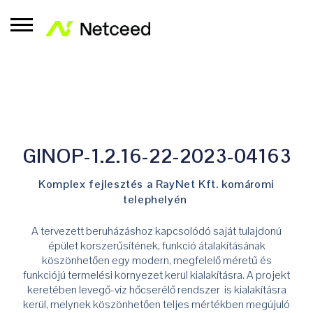
GINOP-1.2.16-22-2023-04163
Komplex fejlesztés a RayNet Kft. komáromi
telephelyén
A tervezett beruházáshoz kapcsolódó saját tulajdonú
épület korszerűsítének, funkció átalakításának
köszönhetően egy modern, megfelelő méretű és
funkciójú termelési környezet kerül kialakításra. A projekt
keretében levegő-víz hőcserélő rendszer is kialakításra
kerül, melynek köszönhetően teljes mértékben megújuló