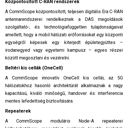
Központosított C-RAN rendszerek
A CommScope központosított, teljesen digitális Era C-RAN
antennarendszerei rendelkeznek a DAS megoldások
szolgáltató-, és technológiafüggetlen tulajdonságaival
amellett, hogy a mobil hálózati erőforrásokat egy központi
egységről képesek egy kiterjedt épületegyüttes –
irodanegyed vagy egyetemi kampusz – egyes részei
között megosztani és vezérelni.
Beltéri kis cellák (OneCell)
A CommScope innovatív OneCell kis cellái, az 5G
hálózatokhoz hasonló architektúrát alkalmaznak a nagy
kapacitású, kiváló minőségű, handover és interferencia
mentes lefe­dettség biztosítására.
Repeaterek
A CommScope moduláris Node-A repeaterei