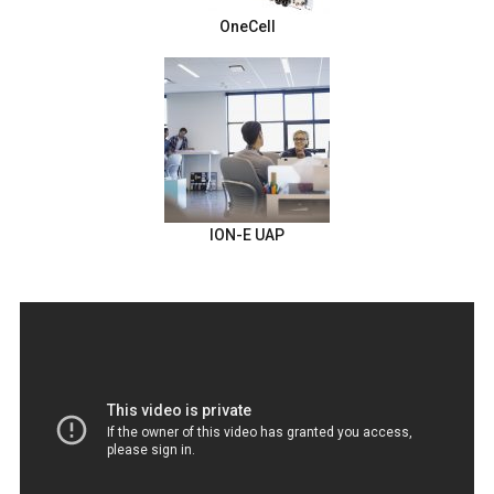
OneCell
ION-E UAP