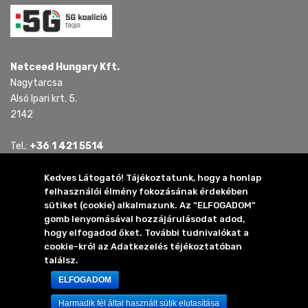
Netceed Hungary Kft.
Nagytarcsa
Alsó Ipari krt. 5.
2142
Tel.:
+36 1 421 5514
Tel.:
+36 30 815 4321
E-mail:
mail.hu @ netceed.com
Kedves Látogató! Tájékoztatunk, hogy a honlap
felhasználói élmény fokozásának érdekében
sütiket (cookie) alkalmazunk. Az “ELFOGADOM”
2024 Netceed Hungary Kft.
gomb lenyomásával hozzájárulásodat adod,
Minden jog fenntartva
hogy elfogadod őket. További tudnivalókat a
cookie-król az Adatkezelés téjékoztatóban
találsz.
Elérhetőség
Adatkezelési tájékoztató
ELFOGADOM
Impresszum
Harmadik fél által használt sütik elutasítása