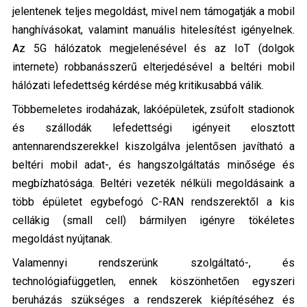
jelentenek teljes meg­oldást, mivel nem támogatják a mobil
hanghívásokat, valamint manuális hitelesítést igényelnek.
Az 5G hálózatok megjelenésével és az IoT (dolgok
internete) robbanásszerű elterjedésével a beltéri mobil
hálózati lefedettség kérdése még kritikusabbá válik.
Többemeletes irodaházak, lakóépületek, zsúfolt stadionok
és szállodák lefedettségi igé­nyeit
elosztott
antennarendszerekkel
kiszolgálva
jelentősen javítható a
beltéri mobil adat-, és hangszolgáltatás minősége és
megbízhatósága
. Beltéri vezeték nélküli megoldásaink a
több épületet egybefogó C-RAN rendszerektől a kis
cellákig (small cell) bármilyen igényre tökéletes
megoldást nyújtanak.
Valamennyi rendszerünk szolgáltató-, és
technológiafüggetlen, ennek köszönhetően egyszeri
beruházás szükséges a rendszerek kiépítéséhez és