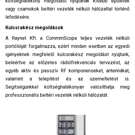
költséghatékony megoldást nyújtanak kisebb épületek
vagy csarnokok beltéri vezeték nélküli hálózattal történő
lefedésére.
Kulcsrakész megoldások
A Raynet Kft. a CommmScope teljes vezeték nélküli
portólióját forgalmazza, ezért minden esetben az egyedi
igényeknek megfelelő kulcsrakész megoldást nyújtunk,
beleértve az előzetes rádiófrekvenciás tervezést, az
egyéb aktív és passzív RF kompo­nenseket, antennákat,
valamint a telepítést és az üzemeltetést is.
Segítségünkkel költséghatékonyan valósíthatja meg
professzionális beltéri vezeték nélküli hálózatát
.