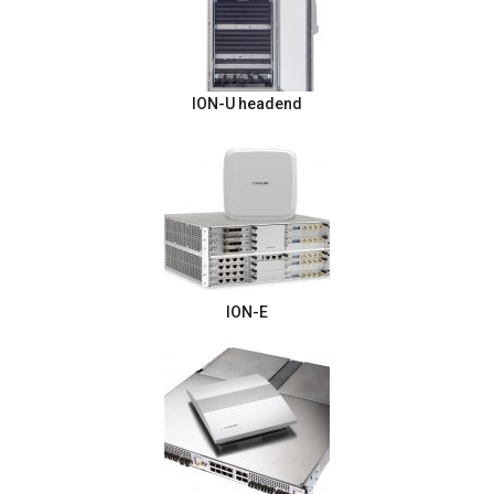
ION-U headend
ION-E