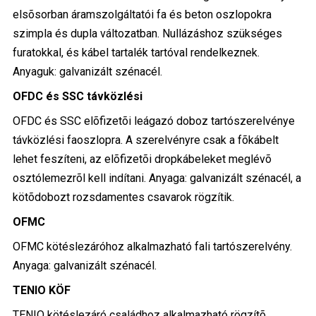
elsõsorban áramszolgáltatói fa és beton oszlopokra
szimpla és dupla változatban. Nullázáshoz szükséges
furatokkal, és kábel tartalék tartóval rendelkeznek.
Anyaguk: galvanizált szénacél.
OFDC és SSC távközlési
OFDC és SSC elõfizetõi leágazó doboz tartószerelvénye
távközlési faoszlopra. A szerelvényre csak a fõkábelt
lehet feszíteni, az elõfizetõi dropkábeleket meglévõ
osztólemezrõl kell indítani. Anyaga: galvanizált szénacél, a
kötõdobozt rozsdamentes csavarok rögzítik.
OFMC
OFMC kötéslezáróhoz alkalmazható fali tartószerelvény.
Anyaga: galvanizált szénacél.
TENIO KÖF
TENIO kötéslezáró családhoz alkalmazható rögzítõ