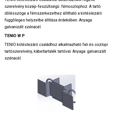
szerelvény közép-feszültségû fémoszlophoz. A tartó
dõlésszöge a fémszerkezethez állítható a kötéslezáró
függõleges helyzetbe állítása érdekében. Anyaga:
galvanizált szénacél.
TENIO W P
TENIO kötéslezáró családhoz alkalmazható fali és oszlopi
tartószerelvény, kábeltartalék tartóval. Anyaga: galvanizált
szénacél.