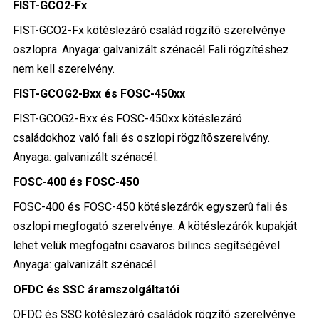
FIST-GCO2-Fx
FIST-GCO2-Fx kötéslezáró család rögzítõ szerelvénye
oszlopra. Anyaga: galvanizált szénacél Fali rögzítéshez
nem kell szerelvény.
FIST-GCOG2-Bxx és FOSC-450xx
FIST-GCOG2-Bxx és FOSC-450xx kötéslezáró
családokhoz való fali és oszlopi rögzítõszerelvény.
Anyaga: galvanizált szénacél.
FOSC-400 és FOSC-450
FOSC-400 és FOSC-450 kötéslezárók egyszerû fali és
oszlopi megfogató szerelvénye. A kötéslezárók kupakját
lehet velük megfogatni csavaros bilincs segítségével.
Anyaga: galvanizált szénacél.
OFDC és SSC áramszolgáltatói
OFDC és SSC kötéslezáró családok rögzítõ szerelvénye