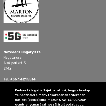
Netceed Hungary Kft.
Nagytarcsa
Alsó Ipari krt. 5.
2142
Tel.:
+36 1 421 5514
Tel.:
+36 30 815 4321
E-mail:
mail.hu @ netceed.com
Kedves Látogató! Tájékoztatunk, hogy a honlap
felhasználói élmény fokozásának érdekében
sütiket (cookie) alkalmazunk. Az “ELFOGADOM”
2024 Netceed Hungary Kft.
gomb lenyomásával hozzájárulásodat adod,