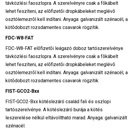
távközlési faoszlopra. A szerelvényre csak a fõkábelt
lehet feszíteni, az elõfizetõi dropkábeleket meglévõ
osztólemezrõl kell indítani. Anyaga: galvanizált szénacél, a
kötõdobozt rozsdamentes csavarok rögzítik.
FDC-W8-FAT
FDC-W8-FAT elõfizetõi leágazó doboz tartószerelvénye
távközlési faoszlopra. A szerelvényre csak a fõkábelt
lehet feszíteni, az elõfizetõi dropkábeleket meglévõ
osztólemezrõl kell indítani. Anyaga: galvanizált szénacél, a
kötõdobozt rozsdamentes csavarok rögzítik.
FIST-GCO2-Bxx
FIST-GCO2-Bxx kötéslezáró család fali és oszlopi
tartószerelvénye. A kötéslezáró burája a kötés
leszerelése nélkül eltávolítható marad. Anyaga: galvanizált
szénacél.