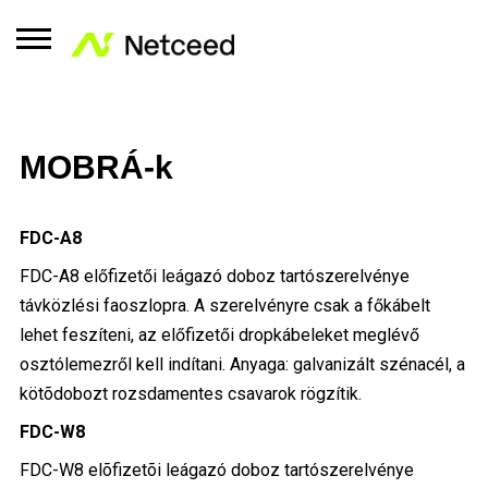
MOBRÁ-k
FDC-A8
FDC-A8 előfizetői leágazó doboz tartószerelvénye
távközlési faoszlopra. A szerelvényre csak a főkábelt
lehet feszíteni, az előfizetői dropkábeleket meglévő
osztólemezről kell indítani. Anyaga: galvanizált szénacél, a
kötõdobozt rozsdamentes csavarok rögzítik.
FDC-W8
FDC-W8 elõfizetõi leágazó doboz tartószerelvénye