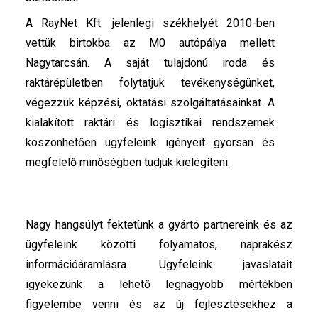
A RayNet Kft. jelenlegi székhelyét 2010-ben
vettük birtokba az M0 autópálya mellett
Nagytarcsán. A saját tulajdonú iroda és
raktárépületben folytatjuk tevékenységünket,
végezzük képzési, oktatási szolgáltatásainkat. A
kialakított raktári és logisztikai rendszernek
köszönhetően ügyfeleink igényeit gyorsan és
megfelelő minőségben tudjuk kielégíteni.
Nagy hangsúlyt fektetünk a gyártó partnereink és az
ügyfeleink közötti folyamatos, naprakész
információáramlásra. Ügyfeleink javaslatait
igyekezünk a lehető legnagyobb mértékben
figyelembe venni és az új fejlesztésekhez a