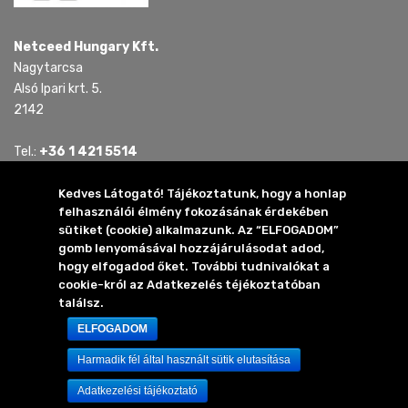
Netceed Hungary Kft.
Nagytarcsa
Alsó Ipari krt. 5.
2142
Tel.:
+36 1 421 5514
Tel.:
+36 30 815 4321
E-mail:
mail.hu @ netceed.com
Kedves Látogató! Tájékoztatunk, hogy a honlap
felhasználói élmény fokozásának érdekében
sütiket (cookie) alkalmazunk. Az “ELFOGADOM”
2024 Netceed Hungary Kft.
gomb lenyomásával hozzájárulásodat adod,
Minden jog fenntartva
hogy elfogadod őket. További tudnivalókat a
cookie-król az Adatkezelés téjékoztatóban
találsz.
Elérhetőség
Adatkezelési tájékoztató
ELFOGADOM
Impresszum
Harmadik fél által használt sütik elutasítása
Adatkezelési tájékoztató