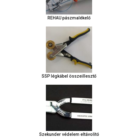
REHAU pászmalékelő
SSP légkábel összeillesztő
Szekunder védelem eltávolító