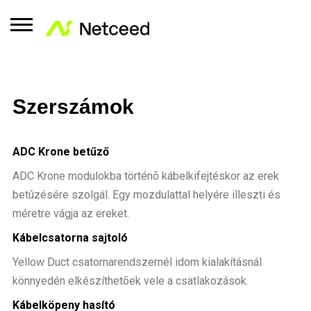
Szerszámok
ADC Krone betűző
ADC Krone modulokba történõ kábelkifejtéskor az erek
betûzésére szolgál. Egy mozdulattal helyére illeszti és
méretre vágja az ereket.
Kábelcsatorna sajtoló
Yellow Duct csatornarendszernél idom kialakításnál
könnyedén elkészíthetõek vele a csatlakozások.
Kábelköpeny hasító