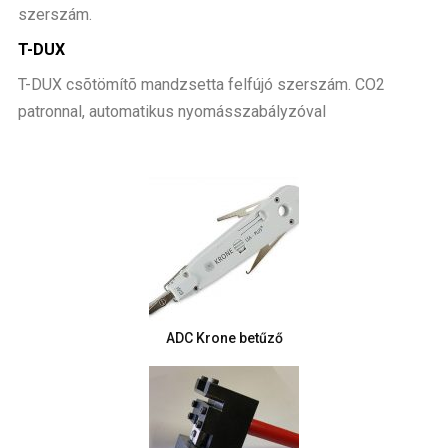
szerszám.
T-DUX
T-DUX csõtömítõ mandzsetta felfújó szerszám. CO2
patronnal, automatikus nyomásszabályzóval
ADC Krone betűző