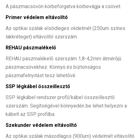
A pászmacsövön körbeforgatva körbevágja a csövet.
Primer védelem eltávolító
Az optikai szálak elsõdleges védelmét (250um színes
lakkréteget) eltávolító szerszám.
REHAU pászmalékelő
REHAU pászmalékelõ szerszám 1,8-4,2mm átmérõjû
pászmacsövekhez. Könnyû és biztonságos
pászmafelnyitást tesz lehetõvé.
SSP légkábel összeillesztő
SSP légkábel rendszer profil/kábel összeillesztõ
szerszám. Segítségével könnyedén be lehet helyezni a
kábelt az SSP profilba.
Szekunder védelem eltávolító
Az optikai szálak másodlagos (900um) védelmét eltávolító