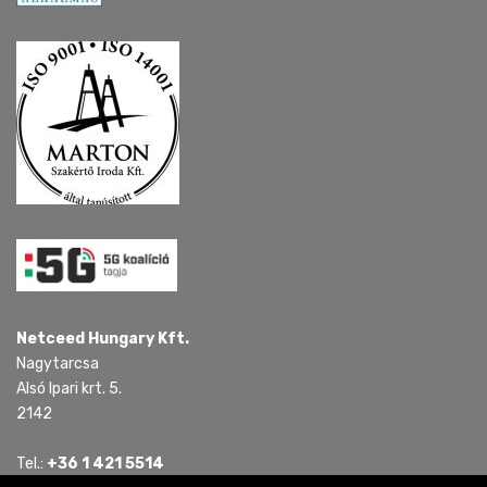
Netceed Hungary Kft.
Nagytarcsa
Alsó Ipari krt. 5.
2142
Tel.:
+36 1 421 5514