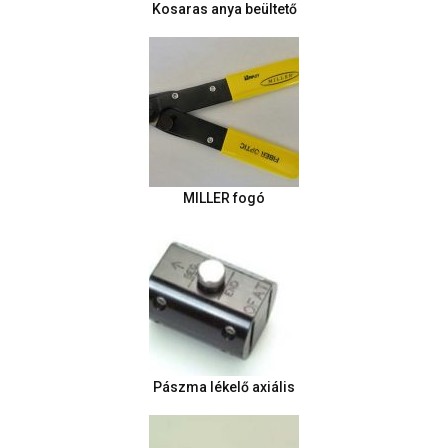
Kosaras anya beültető
MILLER fogó
Pászma lékelő axiális