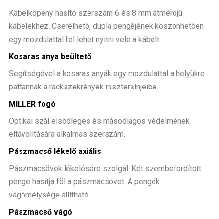
Kábelköpeny hasító szerszám 6 és 8 mm átmérõjû
kábelekhez. Cserélhetõ, dupla pengéjének köszönhetõen
egy mozdulattal fel lehet nyitni vele a kábelt.
Kosaras anya beültető
Segítségével a kosaras anyák egy mozdulattal a helyükre
pattannak a rackszekrények rasztersínjeibe.
MILLER fogó
Optikai szál elsõdleges és másodlagos védelmének
eltávolítására alkalmas szerszám.
Pászmacső lékelő axiális
Pászmacsövek lékelésére szolgál. Két szembefordított
penge hasítja föl a pászmacsövet. A pengék
vágómélysége állítható.
Pászmacső vágó