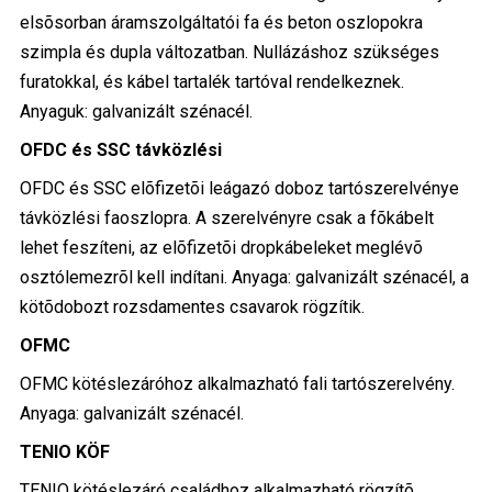
elsõsorban áramszolgáltatói fa és beton oszlopokra
szimpla és dupla változatban. Nullázáshoz szükséges
furatokkal, és kábel tartalék tartóval rendelkeznek.
Anyaguk: galvanizált szénacél.
OFDC és SSC távközlési
OFDC és SSC elõfizetõi leágazó doboz tartószerelvénye
távközlési faoszlopra. A szerelvényre csak a fõkábelt
lehet feszíteni, az elõfizetõi dropkábeleket meglévõ
osztólemezrõl kell indítani. Anyaga: galvanizált szénacél, a
kötõdobozt rozsdamentes csavarok rögzítik.
OFMC
OFMC kötéslezáróhoz alkalmazható fali tartószerelvény.
Anyaga: galvanizált szénacél.
TENIO KÖF
TENIO kötéslezáró családhoz alkalmazható rögzítõ