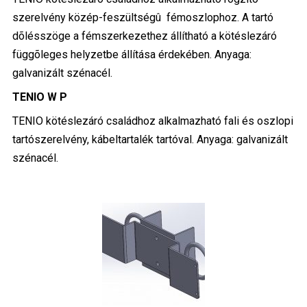
szerelvény közép-feszültségû fémoszlophoz. A tartó
dõlésszöge a fémszerkezethez állítható a kötéslezáró
függõleges helyzetbe állítása érdekében. Anyaga:
galvanizált szénacél.
TENIO W P
TENIO kötéslezáró családhoz alkalmazható fali és oszlopi
tartószerelvény, kábeltartalék tartóval. Anyaga: galvanizált
szénacél.