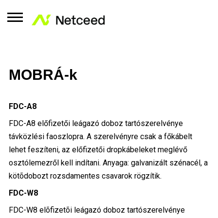
MOBRÁ-k
FDC-A8
FDC-A8 előfizetői leágazó doboz tartószerelvénye
távközlési faoszlopra. A szerelvényre csak a főkábelt
lehet feszíteni, az előfizetői dropkábeleket meglévő
osztólemezről kell indítani. Anyaga: galvanizált szénacél, a
kötõdobozt rozsdamentes csavarok rögzítik.
FDC-W8
FDC-W8 elõfizetõi leágazó doboz tartószerelvénye