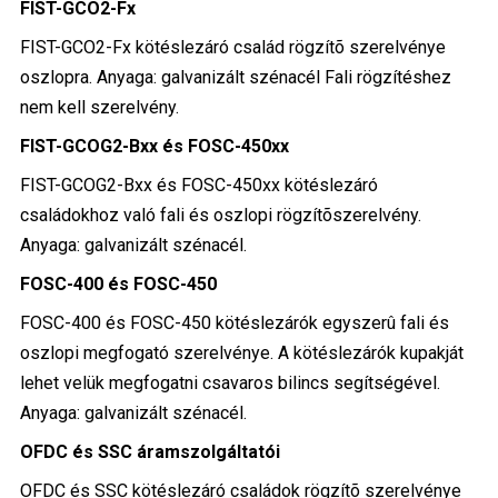
FIST-GCO2-Fx
FIST-GCO2-Fx kötéslezáró család rögzítõ szerelvénye
oszlopra. Anyaga: galvanizált szénacél Fali rögzítéshez
nem kell szerelvény.
FIST-GCOG2-Bxx és FOSC-450xx
FIST-GCOG2-Bxx és FOSC-450xx kötéslezáró
családokhoz való fali és oszlopi rögzítõszerelvény.
Anyaga: galvanizált szénacél.
FOSC-400 és FOSC-450
FOSC-400 és FOSC-450 kötéslezárók egyszerû fali és
oszlopi megfogató szerelvénye. A kötéslezárók kupakját
lehet velük megfogatni csavaros bilincs segítségével.
Anyaga: galvanizált szénacél.
OFDC és SSC áramszolgáltatói
OFDC és SSC kötéslezáró családok rögzítõ szerelvénye