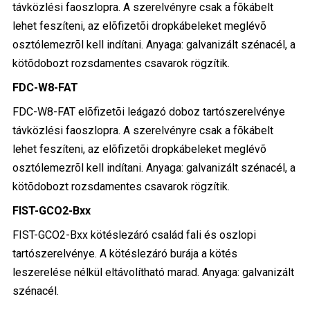
távközlési faoszlopra. A szerelvényre csak a fõkábelt
lehet feszíteni, az elõfizetõi dropkábeleket meglévõ
osztólemezrõl kell indítani. Anyaga: galvanizált szénacél, a
kötõdobozt rozsdamentes csavarok rögzítik.
FDC-W8-FAT
FDC-W8-FAT elõfizetõi leágazó doboz tartószerelvénye
távközlési faoszlopra. A szerelvényre csak a fõkábelt
lehet feszíteni, az elõfizetõi dropkábeleket meglévõ
osztólemezrõl kell indítani. Anyaga: galvanizált szénacél, a
kötõdobozt rozsdamentes csavarok rögzítik.
FIST-GCO2-Bxx
FIST-GCO2-Bxx kötéslezáró család fali és oszlopi
tartószerelvénye. A kötéslezáró burája a kötés
leszerelése nélkül eltávolítható marad. Anyaga: galvanizált
szénacél.