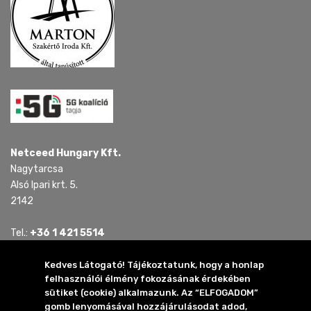
Netceed Hungary Kft.
Nagytarcsa
Alsó Ipari krt. 5.
2142
Tel.:
+36 1 421 5514
Tel.:
+36 30 815 4321
E-mail:
mail.hu @ netceed.com
Kedves Látogató! Tájékoztatunk, hogy a honlap
felhasználói élmény fokozásának érdekében
sütiket (cookie) alkalmazunk. Az “ELFOGADOM”
2024 Netceed Hungary Kft.
gomb lenyomásával hozzájárulásodat adod,