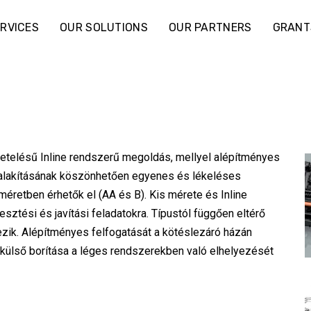
RVICES
OUR SOLUTIONS
OUR PARTNERS
GRANT
telésű Inline rendszerű megoldás, mellyel alépítményes
ialakításának köszönhetően egyenes és lékeléses
éretben érhetők el (AA és B). Kis mérete és Inline
sztési és javítási feladatokra. Típustól függően eltérő
ik. Alépítményes felfogatását a kötéslezáró házán
ló külső borítása a léges rendszerekben való elhelyezését