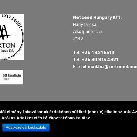
Netceed Hungary Kft.
Nagytarcsa
Alsó Ipari krt. 5.
2142
Tel.:
+36 1 421 5514
Tel.:
+36 30 815 4321
E-mail:
mail.hu @ netceed.co
álói élmény fokozásának érdekében sütiket (cookie) alkalmazunk.
-król az Adatkezelés téjékoztatóban találsz.
Adatkezelési tájékoztató