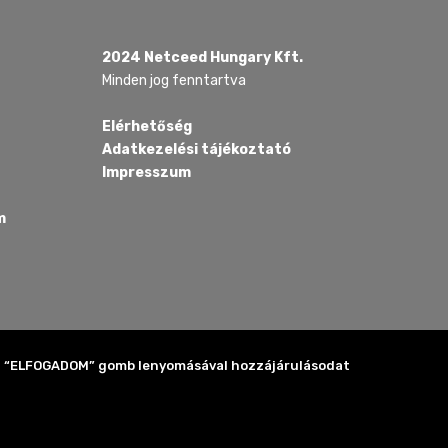
2024 Netceed Hungary Kft.
Minden jog fenntartva
Elérhetőség
Adatkezelési tájékoztató
Impresszum
m
 Az “ELFOGADOM” gomb lenyomásával hozzájárulásodat