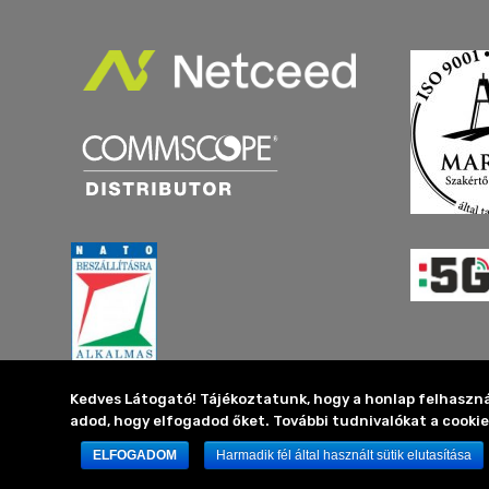
Kedves Látogató! Tájékoztatunk, hogy a honlap felhaszn
adod, hogy elfogadod őket. További tudnivalókat a cookie
ELFOGADOM
Harmadik fél által használt sütik elutasítása