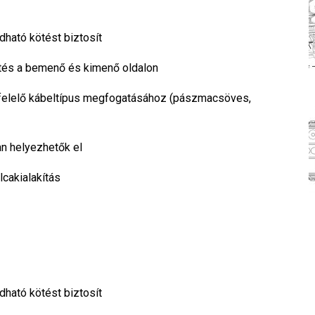
dható kötést biztosít
tés a bemenő és kimenő oldalon
felelő kábeltípus megfogatásához (pászmacsöves,
an helyezhetők el
lcakialakítás
dható kötést biztosít