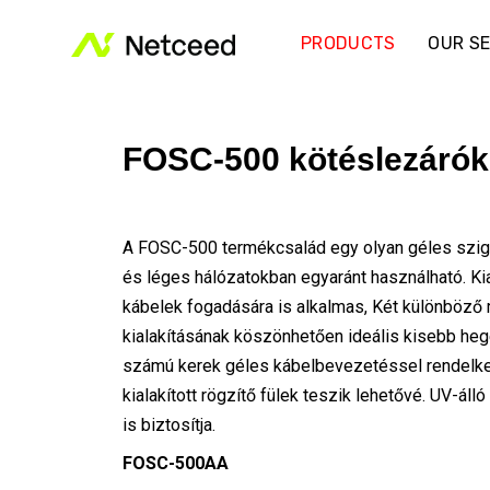
PRODUCTS
OUR SE
FOSC-500 kötéslezárók
A FOSC-500 termékcsalád egy olyan géles szige
és léges hálózatokban egyaránt használható. K
kábelek fogadására is alkalmas, Két különböző m
kialakításának köszönhetően ideális kisebb hege
számú kerek géles kábelbevezetéssel rendelkez
kialakított rögzítő fülek teszik lehetővé. UV-ál
is biztosítja.
FOSC-500AA