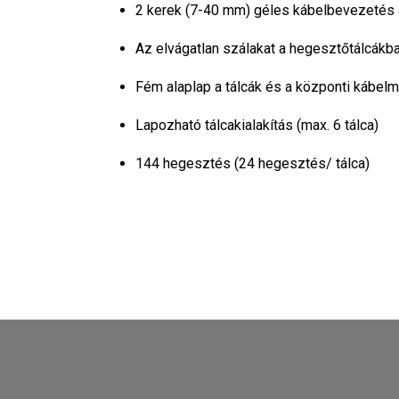
2 kerek (7-40 mm) géles kábelbevezetés 
Az elvágatlan szálakat a hegesztőtálcákb
Fém alaplap a tálcák és a központi kábel
Lapozható tálcakialakítás (max. 6 tálca)
144 hegesztés (24 hegesztés/ tálca)