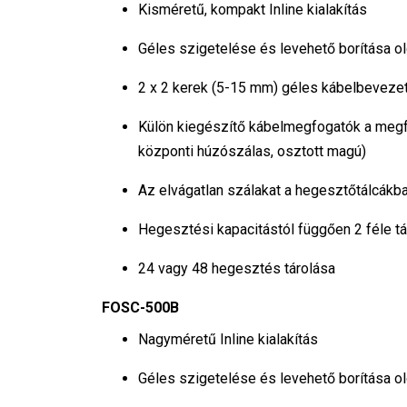
Kisméretű, kompakt Inline kialakítás
Géles szigetelése és levehető borítása ol
2 x 2 kerek (5-15 mm) géles kábelbeveze
Külön kiegészítő kábelmegfogatók a meg
központi húzószálas, osztott magú)
Az elvágatlan szálakat a hegesztőtálcákb
Hegesztési kapacitástól függően 2 féle tá
24 vagy 48 hegesztés tárolása
FOSC-500B
Nagyméretű Inline kialakítás
Géles szigetelése és levehető borítása ol