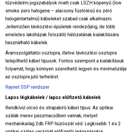
tűzvédelmi jogszabályok miatt csak LSZH köpenyű (low
smoke zero halogene – alacsony füstölésű és zéró
halogéntartalmú) kábeleket szabad csak alkalmazni.
Jellemzően távközlési épületek rendezőjéig, de több
emeletes lakóházak felszálló hálózatának kialakítására
használható kábelek.
Áramszolgáltatói oszlopra, illetve távközlési oszlopra
telepíthető kábel típusok. Fontos szempont a kialakításuk
folyamát, hogy könnyen szerelhető legyen és minimalizálja
az oszlopra jutó terhelést.
Raynet SSP rendszer
Lapos légkábelek / lapos előfizető kábelek
Rendkívül olcsó és strapabíró kábel típus. Az optikai
szálak merev pászmacsőben vannak, melyet
mechanikailag 2db FRP húzószál véd. Legkisebb 1 és 2
optikai szálas verzióját előfizetői leágazásokra