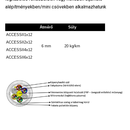
alépítményekben/mini csövekben alkalmazhatunk
Átmérő
Súly
ACCESSII1x12
ACCESSII2x12
6 mm
20 kg/km
ACCESSII4x12
ACCESSII6x12