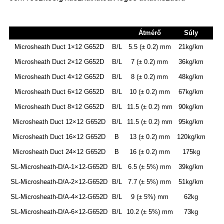
Átmérő
Súly
Microsheath Duct 1×12 G652D
B/L
5.5 (± 0.2) mm
21kg/km
Microsheath Duct 2×12 G652D
B/L
7 (± 0.2) mm
36kg/km
Microsheath Duct 4×12 G652D
B/L
8 (± 0.2) mm
48kg/km
Microsheath Duct 6×12 G652D
B/L
10 (± 0.2) mm
67kg/km
Microsheath Duct 8×12 G652D
B/L
11.5 (± 0.2) mm
90kg/km
Microsheath Duct 12×12 G652D
B/L
11.5 (± 0.2) mm
95kg/km
Microsheath Duct 16×12 G652D
B
13 (± 0.2) mm
120kg/km
Microsheath Duct 24×12 G652D
B
16 (± 0.2) mm
175kg
SL-Microsheath-D/A-1×12-G652D
B/L
6.5 (± 5%) mm
39kg/km
SL-Microsheath-D/A-2×12-G652D
B/L
7.7 (± 5%) mm
51kg/km
SL-Microsheath-D/A-4×12-G652D
B/L
9 (± 5%) mm
62kg
SL-Microsheath-D/A-6×12-G652D
B/L
10.2 (± 5%) mm
73kg