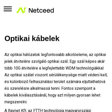
Optikai kábelek
Az optikai hálózatok legfontosabb alkotóeleme, az optikai
jelek átvitelére szolgáló optikai szál. Egy szál képes akár
több 10G átvitelére a legfejlettebb WDM technológiákkal.
Az optikai szálat viszont sérülékenysége miatt védeni kell,
és különböző felhasználási terület számára eljuttathatóvá
és szerelésre alkalmassá tenni. Fontos szempont a
kábelek kiválasztásánál, hogy azt milyen gyorsan lehet
megszerelni.
A Raynet Kft. az FTTH technológia magyarországi