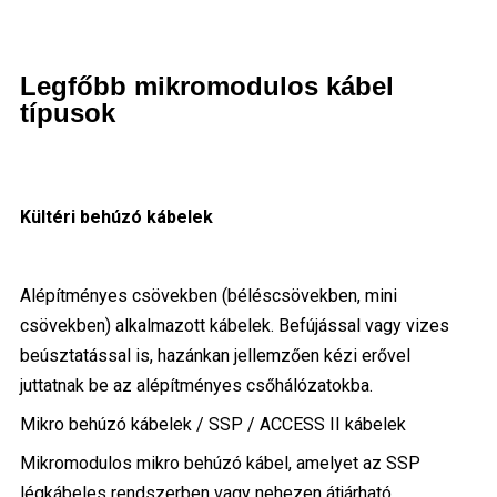
Legfőbb mikromodulos kábel
típusok
Kültéri behúzó kábelek
Alépítményes csövekben (béléscsövekben, mini
csövekben) alkalmazott kábelek. Befújással vagy vizes
beúsztatással is, hazánkan jellemzően kézi erővel
juttatnak be az alépítményes csőhálózatokba.
Mikro behúzó kábelek / SSP / ACCESS II kábelek
Mikromodulos mikro behúzó kábel, amelyet az SSP
légkábeles rendszerben vagy nehezen átjárható