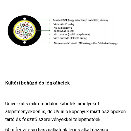
Kültéri behúzó és légkábelek
Univerzális mikromodulos kábelek, amelyeket
alépítményekben is, de UV álló köpenyük miatt oszlopokon
tartó és feszítő szerelvényekkel telepíthetőek.
60m feszítésig használhatóak léges alkalmazásra