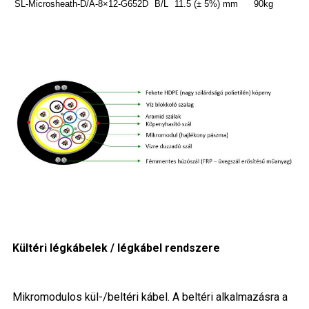
SL-Microsheath-D/A-8×12-G652D
B/L
11.5 (± 5%) mm
90kg
Kültéri légkábelek / légkábel rendszere
Mikromodulos kül-/beltéri kábel. A beltéri alkalmazásra a