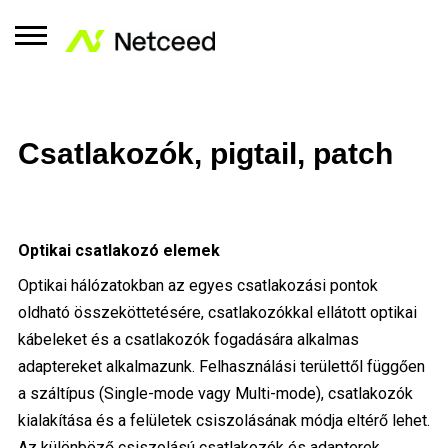
Csatlakozók, pigtail, patch
Optikai csatlakozó elemek
Optikai hálózatokban az egyes csatlakozási pontok
oldható összeköttetésére, csatlakozókkal ellátott optikai
kábeleket és a csatlakozók fogadására alkalmas
adaptereket alkalmazunk. Felhasználási területtől függően
a száltípus (Single-mode vagy Multi-mode), csatlakozók
kialakítása és a felületek csiszolásának módja eltérő lehet.
Az különböző csiszolású csatlakozók és adapterek