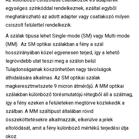
egységes színkóddal rendelkeznek, ezáltal egyből
meghatározható az adott adapter vagy csatlakozó milyen
csiszolt felülettel rendelkezik.
A szálak típusa lehet Single-mode (SM) vagy Multi-mode
(MM). Az SM optikai szálakban a fény a szál
hosszirányában közel egyenesen terjed, így a lehető
legrövidebb utat teszi meg a szálon belül.
Tulajdonságainak köszönhetően nagy távolságok
áthidalására alkalmas. Az SM optikai szálak
magkeresztmetszete 9 micron átmérőjű. A MM optikai
szálakban különböző törésmutatójú rétegből áll a szálmag,
így a fény ezeken a felületeken megtörve közlekedik a
szálban. A MM száltípust általában rövid
összeköttetésekre alkalmazzák, elkerülve a jelek
eltolódását, amit a fény különböző mértékű terjedési útja
okoz.